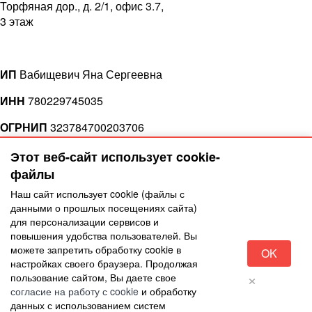
Торфяная дор., д. 2/1, офис 3.7,
3 этаж
ИП
Вабищевич Яна Сергеевна
ИНН
780229745035
ОГРНИП
323784700203706
Сделать заказ
Этот веб-сайт использует cookie-
файлы
Наш сайт использует cookie (файлы с
Печатаем и шьем
данными о прошлых посещениях сайта)
для персонализации сервисов и
повышения удобства пользователей. Вы
для вас
можете запретить обработку cookie в
OK
настройках своего браузера. Продолжая
×
пользование сайтом, Вы даете свое
согласие на работу с cookie
и обработку
данных с использованием систем
Политика